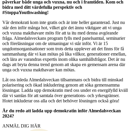
påverkar både unga och vuxna, nu och i framtiden. Kom och
bidra med ditt värdefulla perspektiv och
#StoppaYouthwashing!
Vår demokrati kom inte gratis och är inte heller garanterad. Just nu
står den inför många hot, vilket gör det ännu viktigare att vi unga
och vuxna makthavare möts för att ta itu med denna avgörande
fråga. Almedalsveckans program fylls med panelsamtal, seminarier
och föreläsningar om de utmaningar vi står inför. Vi är 15
ungdomsorganisationer som trots detta upplever att det finns för få
sammanhang där vi kan mötas på lika villkor, generationer emellan,
och lära av varandras expertis inom olika samhällsfrågor. Det är nu
dags att bryta denna trend genom att skapa en gemensam arena där
unga och vuxna makthavare kan mötas.
Låt oss inleda Almedalsveckan tillsammans och bidra till minskad
polarisering och ökad inkludering genom att söka gemensamma
lösningar. Ladda upp demokratin med oss under en energifylld kväll
där vi samlas för att samtala över generations- och yrkesgränser.
Hotet inkluderar oss alla och det behöver lösningen också göra!
Är du redo att ladda upp demokratin inför Almedalsveckan
2024?
ANMÄL DIG HÄR