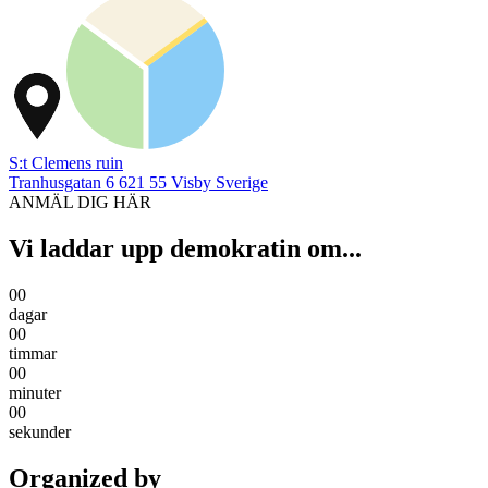
S:t Clemens ruin
Tranhusgatan 6
621 55
Visby
Sverige
ANMÄL DIG HÄR
Vi laddar upp demokratin om...
00
dagar
00
timmar
00
minuter
00
sekunder
Organized by