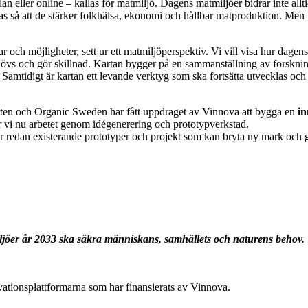
an eller online – kallas för matmiljö. Dagens matmiljöer bidrar inte all
klas så att de stärker folkhälsa, ekonomi och hållbar matproduktion. Men
och möjligheter, sett ur ett matmiljöperspektiv. Vi vill visa hur dagens
s och gör skillnad. Kartan bygger på en sammanställning av forskning,
mtidigt är kartan ett levande verktyg som ska fortsätta utvecklas och 
n och Organic Sweden har fått uppdraget av Vinnova att bygga en
in
r vi nu arbetet genom idégenerering och prototypverkstad.
ller redan existerande prototyper och projekt som kan bryta ny mark och
ljöer år 2033 ska säkra människans, samhällets och naturens behov.
ationsplattformarna som har finansierats av Vinnova.