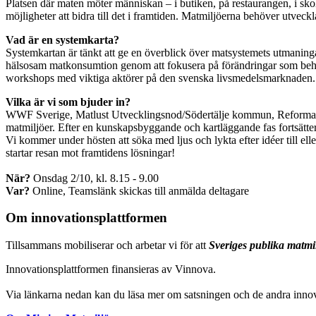
Platsen där maten möter människan – i butiken, på restaurangen, i skol
möjligheter att bidra till det i framtiden. Matmiljöerna behöver utvec
Vad är en systemkarta?
Systemkartan är tänkt att ge en överblick över matsystemets utmaningar 
hälsosam matkonsumtion genom att fokusera på förändringar som behöv
workshops med viktiga aktörer på den svenska livsmedelsmarknaden. Sa
Vilka är vi som bjuder in?
WWF Sverige, Matlust Utvecklingsnod/Södertälje kommun, Reformate
matmiljöer. Efter en kunskapsbyggande och kartläggande fas fortsätte
Vi kommer under hösten att söka med ljus och lykta efter idéer till e
startar resan mot framtidens lösningar!
När?
Onsdag 2/10, kl. 8.15 - 9.00
Var?
Online, Teamslänk skickas till anmälda deltagare
Om innovationsplattformen
Tillsammans mobiliserar och arbetar vi för att
Sveriges publika matmi
Innovationsplattformen finansieras av Vinnova.
Via länkarna nedan kan du läsa mer om satsningen och de andra innov