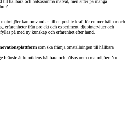
tid till hållbara och hälsosamma matval, men sitter på många
 hur?
 matmiljöer kan omvandlas till en positiv kraft för en mer hållbar och
 erfarenheter från projekt och experiment, djupintervjuer och
fyllas på med ny kunskap och erfarenhet efter hand.
novationsplattform
som ska främja omställningen till hållbara
 ge bränsle åt framtidens hållbara och hälsosamma matmiljöer. Nu